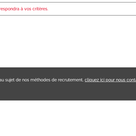
rrespondra à vos critères.
au sujet de nos méthodes de recrutement,
cliquez ici pour nous cont